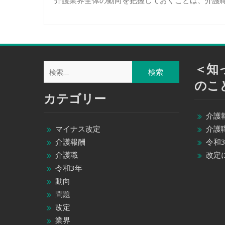
検
＜知
索:
のこ
カテゴリー
介護
マイナス改定
介護
介護報酬
令和
介護職
改定
令和3年
動向
問題
改定
業界