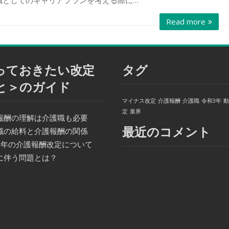
Read more
っておきたい改定
タグ
と＞のガイド
マイナス改定
介護報酬
介護職
令和3年
動
定
業界
報酬の理解は介護職も必要
最近のコメント
職の給料と介護報酬の関係
3年の介護報酬改定について
に伴う問題とは？