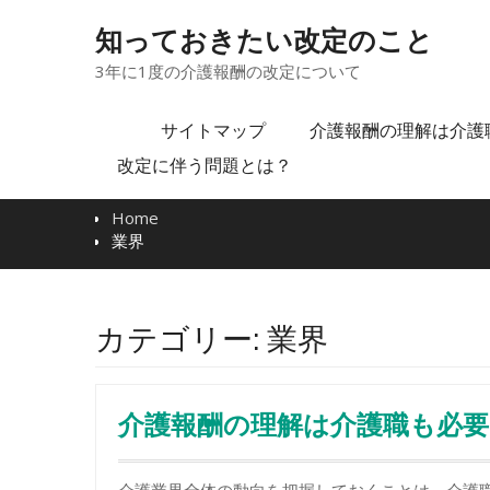
Skip
to
知っておきたい改定のこと
content
3年に1度の介護報酬の改定について
サイトマップ
介護報酬の理解は介護
改定に伴う問題とは？
Home
業界
カテゴリー:
業界
介護報酬の理解は介護職も必要
介護業界全体の動向を把握しておくことは、介護