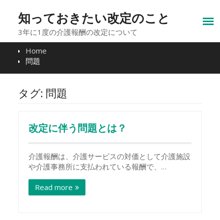
Skip
to
知っておきたい改定のこと
content
3年に1度の介護報酬の改定について
Home
問題
タグ:
問題
改定に伴う問題とは？
介護報酬は、介護サービスの対価として介護施設
や介護事務所に支払われている報酬で、…
Read more