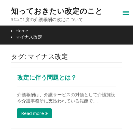
Skip
to
知っておきたい改定のこと
content
3年に1度の介護報酬の改定について
Home
マイナス改定
タグ:
マイナス改定
改定に伴う問題とは？
介護報酬は、介護サービスの対価として介護施設
や介護事務所に支払われている報酬で、…
Read more